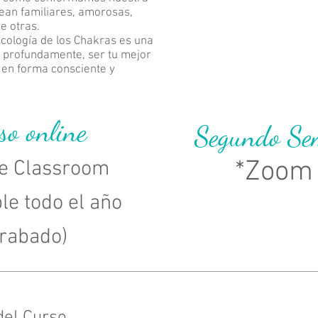
sean familiares, amorosas,
re otras.
cología de los Chakras es una
 profundamente, ser tu mejor
a en forma consciente y
so online
Segundo Se
*Zoom 
e Classroom
le todo el año
grabado)