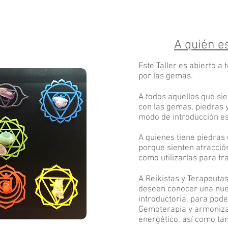
A quién es
Este Taller es abierto a
por las gemas.
A todos aquellos que si
con las gemas, piedras 
modo de introducción e
A quienes tiene piedras
porque sienten atracció
como utilizarlas para tr
A Reikistas y Terapeuta
deseen conocer una nue
introductoria, para pode
Gemoterapia y armoniza
energético, así como ta