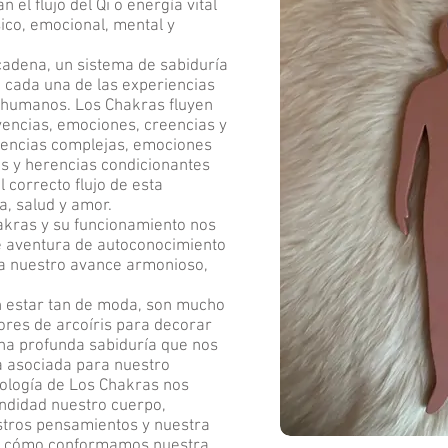
an el flujo del Qi o energía vital
sico, emocional, mental y
adena, un sistema de sabiduría
 cada una de las experiencias
humanos. Los Chakras fluyen
vencias, emociones, creencias y
ivencias complejas, emociones
es y herencias condicionantes
 correcto flujo de esta
, salud y amor.
akras y su funcionamiento nos
e aventura de autoconocimiento
ra nuestro avance armonioso,
 estar tan de moda, son mucho
res de arcoíris para decorar
 una profunda sabiduría que nos
a asociada para nuestro
cología de Los Chakras nos
ndidad nuestro cuerpo,
tros pensamientos y nuestra
de cómo conformamos nuestra