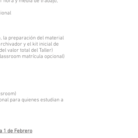
1 hora y media de trabajo,
ional
, la preparación del material
chivador y el kit inicial de
l valor total del Taller)
lassroom matrícula opcional)
assroom)
onal para quienes estudian a
iza 1 de Febrero