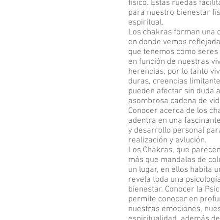
físico. Estas ruedas facilit
para nuestro bienestar fí
espiritual.
Los chakras forman una c
en donde vemos reflejada
que tenemos como seres 
en función de nuestras vi
herencias, por lo tanto v
duras, creencias limitant
pueden afectar sin duda al
asombrosa cadena de vida
Conocer acerca de los ch
adentra en una fascinant
y desarrollo personal pa
realización y evlución.
Los Chakras, que parecen
más que mandalas de colo
un lugar, en ellos habita
revela toda una psicologí
bienestar. Conocer la Psi
permite conocer en profu
nuestras emociones, nues
espiritualidad, además 