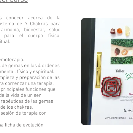
del Curso
 es conocer acerca de la
sistema de 7 Chakras para
 armonía, bienestar, salud
s para el cuerpo físico,
tual.
emoterapia.
 de gemas en los 4 ordenes
ental, físico y espiritual.
mpieza y preparación de las
ra comenzar una terapia.
 principales funciones que
e la vida de un ser.
erapéuticas de las gemas
de los chakras.
sesión de terapia con
a ficha de evolución