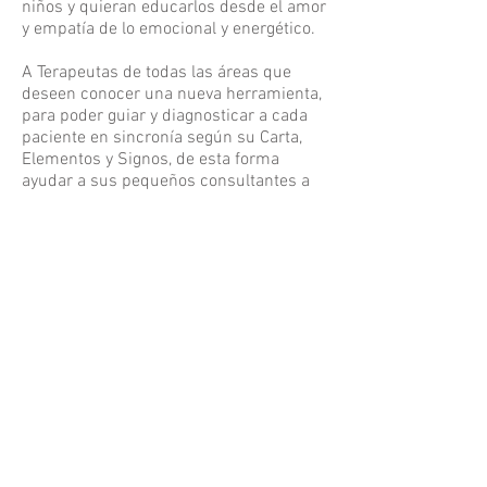
niños y quieran educarlos desde el amor
y empatía de lo emocional y energético.
A Terapeutas de todas las áreas que
deseen conocer una nueva herramienta,
para poder guiar y diagnosticar a cada
paciente en sincronía según su Carta,
Elementos y Signos, de esta forma
ayudar a sus pequeños consultantes a
potencias sus virtudes y validarse en
sus potencialidades únicas y
maravillosas. Así como también
comprender como funciona la energía
familiar con sus padres y/o hermanos y
hacer las sugerencias correspondientes
que van en función del Elemento del
Signo Lunar principalmente.
Programación
Módulo 1 Teoría: