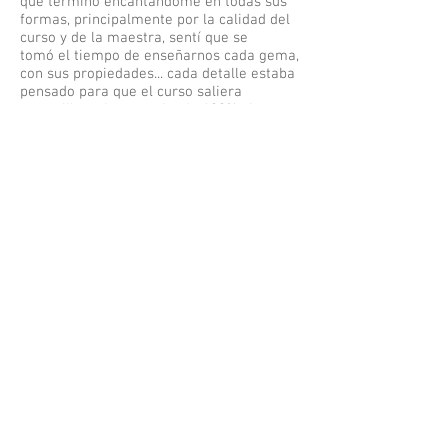
que terminó encantándome en todas sus
formas, principalmente por la calidad del
curso y de la maestra, sentí que se
tomó el tiempo de enseñarnos cada gema,
con sus propiedades... cada detalle estaba
pensado para que el curso saliera
maravilloso, lo recomiendo 100% si
quieren conocer este hermoso mundo, yo
lo amo y descubrí que quiero usarlo no
solo para mi (que era mi objetivo inicial) si
no que para compartirlo con otros... por
eso quiero seguir aprendiendo más cada
día, gracias gracias gracias María Jesús
!!❣️...”
Cariños,
Fran.
Volver a Curso Gemoterapia Nivel 1
Volver a Testimonios