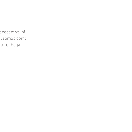
rtenecemos influye
ue usamos como
r el hogar....