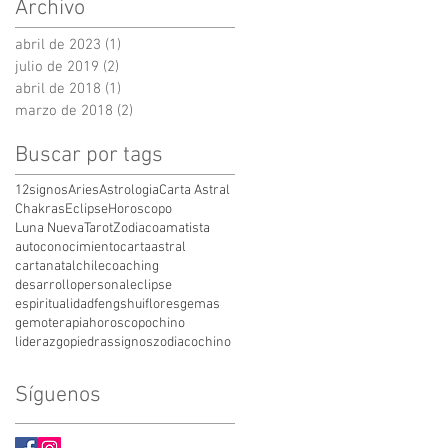
Archivo
abril de 2023
(1)
1 entrada
julio de 2019
(2)
2 entradas
abril de 2018
(1)
1 entrada
marzo de 2018
(2)
2 entradas
Buscar por tags
12signos
Aries
Astrologia
Carta Astral
Chakras
Eclipse
Horoscopo
Luna Nueva
Tarot
Zodiaco
amatista
autoconocimiento
cartaastral
cartanatal
chile
coaching
desarrollopersonal
eclipse
espiritualidad
fengshui
flores
gemas
gemoterapia
horoscopochino
liderazgo
piedras
signos
zodiacochino
Síguenos